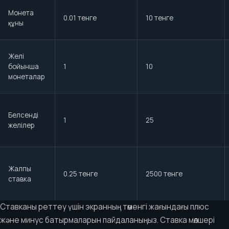
Монета
0.01 тенге
10 тенге
құны
Желі
бойынша
1
10
монеталар
Белсенді
1
25
желілер
Жалпы
0.25 тенге
2500 тенге
ставка
Ставканы реттеу үшін экранның төменгі жағындағы плюс
және минус батырмаларын пайдаланыңыз. Ставка мөлшері