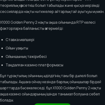
теориялық көрсеткіш болып табылады және қысқа мерзімді
сессияларда нақты нәтижелер айтарлықтай ауытқуы мүмкін.
X1000 Golden Penny 2 нақты ақша ойынында RTP келесі
факторларға байланысты өзгермейді:
Ставка мөлшері
Ойын уақыты
Ойыншының тәжірибесі
Таңдалған казино платформасы
Бұл тұрақтылық ойынның әділдігінің тағы бір дәлелі болып
табылады. Ақшаға ойнау кезінде барлық ойыншылар бірдей
шарттарда бәсекелеседі, бұл X1000 Golden Penny 2 нақты
ақша казино ойындарының ішінде танымал болуына себеп
болады.