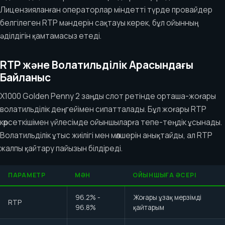
Лицензияланған операторлар міндетті түрде провайдер
белгілеген RTP мәндерін сақтауы керек, бұл ойынның
әділдігін қамтамасыз етеді.
RTP және Волатильділік Арасындағы
Байланыс
X1000 Golden Penny 2 заңды слот ретінде орташа-жоғары
волатильділік деңгейімен сипатталады. Бұл жоғары RTP
көрсеткішімен үйлесімде ойыншыларға тепе-теңдік ұсынады.
Волатильділік ұтыс жиілігі мен мөлшерін анықтайды, ал RTP
жалпы қайтару пайызын білдіреді.
ПАРАМЕТР
МӘН
ОЙЫНШЫҒА ӘСЕРІ
96.2% -
Жоғары ұзақ мерзімді
RTP
96.8%
қайтарым