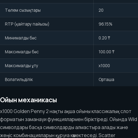
Төлем сызықтары
20
RTP (қайтару пайызы)
96.15%
Минималды бәс
0.20 ₸
Максималды бәс
100.00 ₸
Максималды ұту
x1000
Волатильділік
Орташа
Ойын механикасы
x1000 Golden Penny 2 нақты ақша ойыны классикалық слот
форматын заманауи функциялармен біріктіреді. Ойында Wild
символдары басқа символдарды алмастыра алады және
жеңіс комбинацияларын құруға көмектеседі. Scatter