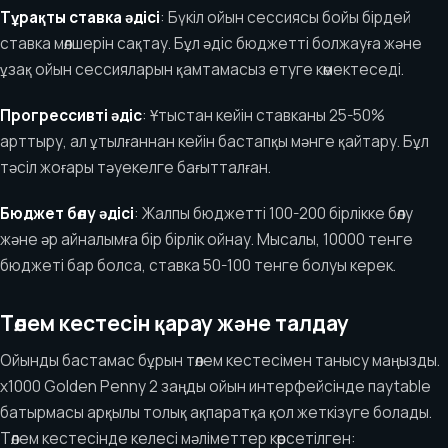
Тұрақты ставка әдісі
: Бүкіл ойын сессиясы бойы бірдей
ставка мөлшерін сақтау. Бұл әдіс бюджетті болжауға және
ұзақ ойын сессияларын қамтамасыз етуге көмектеседі.
Прогрессивті әдіс
: Ұтыстан кейін ставканы 25-50%
арттыру, ал ұтылғаннан кейін бастапқы мәнге қайтару. Бұл
тәсіл жоғары тәуекелге бағытталған.
Бюджет бөлу әдісі
: Жалпы бюджетті 100-200 бірлікке бөлу
және әр айналымға бір бірлік ойнау. Мысалы, 10000 тенге
бюджеті бар болса, ставка 50-100 тенге болуы керек.
Төлем кестесін қарау және талдау
Ойынды бастамас бұрын төлем кестесімен танысу маңызды.
x1000 Golden Penny 2 заңды ойын интерфейсінде паytable
батырмасы арқылы толық ақпаратқа қол жеткізуге болады.
Төлем кестесінде келесі мәліметтер көрсетілген: