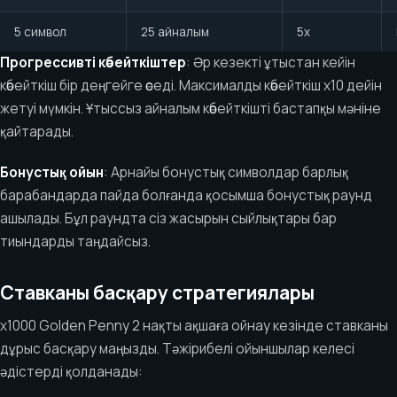
5 символ
25 айналым
5x
Прогрессивті көбейткіштер
: Әр кезекті ұтыстан кейін
көбейткіш бір деңгейге өседі. Максималды көбейткіш x10 дейін
жетуі мүмкін. Ұтыссыз айналым көбейткішті бастапқы мәніне
қайтарады.
Бонустық ойын
: Арнайы бонустық символдар барлық
барабандарда пайда болғанда қосымша бонустық раунд
ашылады. Бұл раундта сіз жасырын сыйлықтары бар
тиындарды таңдайсыз.
Ставканы басқару стратегиялары
x1000 Golden Penny 2 нақты ақшаға ойнау кезінде ставканы
дұрыс басқару маңызды. Тәжірибелі ойыншылар келесі
әдістерді қолданады: