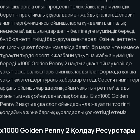
ойыншыларға өз ойын процесін толық бақылауға мүмкіндік
беретін практикалық құралдармен жабдықталған. Депозит
лимиттері функциясы ойыншыларға күнделікті, апталық
немесе айлық шығындар шегін белгілеуге мүмкіндік береді,
бұл бюджетті тиімді басқаруға көмектеседі. Өзін-өзі шеттету
опциясы қажет болған жағдайда белгілі бір мерзімге немесе
тұрақты түрде есептік жазбаны уақытша жабуға мүмкіндік
береді. x1000 Golden Penny 2 нақты ақшаға ойнау кезінде
уақыт еске салғыштары ойыншыларды платформада қанша
уақыт өткізгендері туралы хабардар етеді. Сессия лимиттері
арқылы ойыншылар өздерінің ойын уақытын реттей алады
және тым ұзақ ойнаудан аулақ болады. Біз x1000 Golden
Penny 2 нақты ақша слот ойындарында жауапты тәртіпті
қолдаймыз және барлық құралдарды қолжетімді етеміз.
x1000 Golden Penny 2 Қолдау Ресурстары