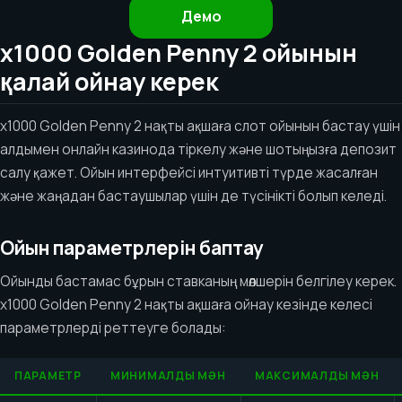
Демо
x1000 Golden Penny 2 ойынын
қалай ойнау керек
x1000 Golden Penny 2 нақты ақшаға слот ойынын бастау үшін
алдымен онлайн казинода тіркелу және шотыңызға депозит
салу қажет. Ойын интерфейсі интуитивті түрде жасалған
және жаңадан бастаушылар үшін де түсінікті болып келеді.
Ойын параметрлерін баптау
Ойынды бастамас бұрын ставканың мөлшерін белгілеу керек.
x1000 Golden Penny 2 нақты ақшаға ойнау кезінде келесі
параметрлерді реттеуге болады:
ПАРАМЕТР
МИНИМАЛДЫ МӘН
МАКСИМАЛДЫ МӘН