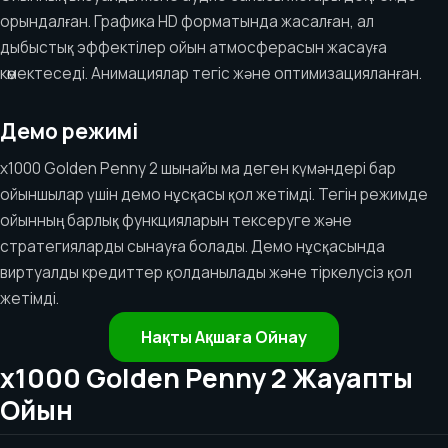
орындалған. Графика HD форматында жасалған, ал
дыбыстық эффектілер ойын атмосферасын жасауға
көмектеседі. Анимациялар тегіс және оптимизацияланған.
Демо режимі
x1000 Golden Penny 2 шынайы ма деген күмәндері бар
ойыншылар үшін демо нұсқасы қол жетімді. Тегін режимде
ойынның барлық функцияларын тексеруге және
стратегияларды сынауға болады. Демо нұсқасында
виртуалды кредиттер қолданылады және тіркелусіз қол
жетімді.
Нақты Ақшаға Ойнау
x1000 Golden Penny 2 Жауапты
Ойын