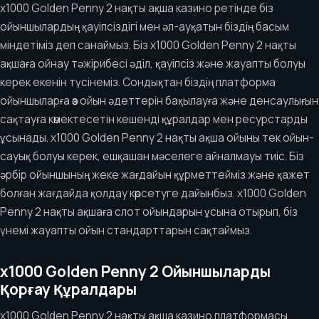
x1000 Golden Penny 2 нақты ақша казино ретінде біз
ойыншылардың қауіпсіздігі мен әл-ауқатын біздің басым
міндетіміз деп санаймыз. Біз x1000 Golden Penny 2 нақты
ақшаға ойнау тәжірибесі әділ, қауіпсіз және жауапты болуы
керек екенін түсінеміз. Сондықтан біздің платформа
ойыншыларға өз ойын әдеттерін бақылауға және денсаулығын
сақтауға көмектесетін кешенді құралдар мен ресурстарды
ұсынады. x1000 Golden Penny 2 нақты ақша ойыны тек ойын-
сауық болуы керек, ешқашан мәселеге айналмауы тиіс. Біз
әрбір ойыншының жеке жағдайын құрметтейміз және қажет
болған жағдайда қолдау көрсетуге дайынбыз. x1000 Golden
Penny 2 нақты ақшаға слот ойындарын ұсына отырып, біз
үнемі жауапты ойын стандарттарын сақтаймыз.
x1000 Golden Penny 2 Ойыншыларды
Қорғау Құралдары
x1000 Golden Penny 2 нақты ақша казино платформасы