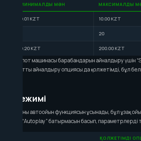
МИНИМАЛДЫ МӘН
МАКСИМАЛДЫ М
0.01 KZT
10.00 KZT
1
20
0.20 KZT
200.00 KZT
н кейін, слот машинасы барабандарын айналдыру үшін “
а автоматты айналдыру опциясы да қолжетімді, бұл бел
реді.
йын режимі
азино ойыны автоойын функциясын ұсынады, бұл ұзақ ойы
іленген “Autoplay” батырмасын басып, параметрлерді 
ЛЕРІ
ҚОЛЖЕТІМДІ ОП