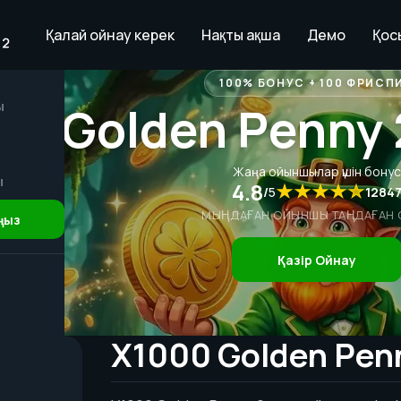
Қалай ойнау керек
Нақты ақша
Демо
Қос
100% БОНУС + 100 ФРИСП
00 Golden Penny
ы
Жаңа ойыншылар үшін бонус
ы
4.8
/
5
1284
МЫҢДАҒАН ОЙЫНШЫ ТАҢДАҒАН 
ңыз
Қазір Ойнау
X1000 Golden Pen
2 туралы